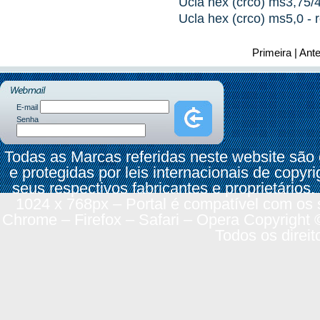
Ucla hex (crco) ms3,75/4
Ucla hex (crco) ms5,0 - 
Primeira
|
Ante
E-mail
Senha
Todas as Marcas referidas neste website são
e protegidas por leis internacionais de copyr
seus respectivos fabricantes e proprietários.
1024 x 768px – Portal é compatível com os 
Chrome – Firefox – Safari – Opera Copyright 
Todos os direit