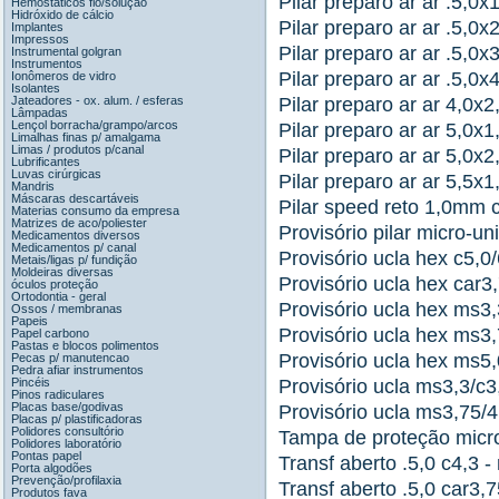
Pilar preparo ar ar .5,0x1
Hemostáticos fio/solução
Hidróxido de cálcio
Pilar preparo ar ar .5,0x2
Implantes
Impressos
Pilar preparo ar ar .5,0x
Instrumental golgran
Instrumentos
Pilar preparo ar ar .5,0x
Ionômeros de vidro
Isolantes
Jateadores - ox. alum. / esferas
Pilar preparo ar ar 4,0x2
Lâmpadas
Lençol borracha/grampo/arcos
Pilar preparo ar ar 5,0x1
Limalhas finas p/ amalgama
Limas / produtos p/canal
Pilar preparo ar ar 5,0x2
Lubrificantes
Luvas cirúrgicas
Pilar preparo ar ar 5,5x1
Mandris
Máscaras descartáveis
Pilar speed reto 1,0mm c
Materias consumo da empresa
Matrizes de aco/poliester
Provisório pilar micro-uni
Medicamentos diversos
Medicamentos p/ canal
Provisório ucla hex c5,0/
Metais/ligas p/ fundição
Moldeiras diversas
Provisório ucla hex car3,
óculos proteção
Ortodontia - geral
Provisório ucla hex ms3,
Ossos / membranas
Papeis
Provisório ucla hex ms3,
Papel carbono
Pastas e blocos polimentos
Provisório ucla hex ms5,
Pecas p/ manutencao
Pedra afiar instrumentos
Pincéis
Provisório ucla ms3,3/c3
Pinos radiculares
Placas base/godivas
Provisório ucla ms3,75/4
Placas p/ plastificadoras
Polidores consultório
Tampa de proteção micro-
Polidores laboratório
Pontas papel
Transf aberto .5,0 c4,3 -
Porta algodões
Prevenção/profilaxia
Transf aberto .5,0 car3,7
Produtos fava