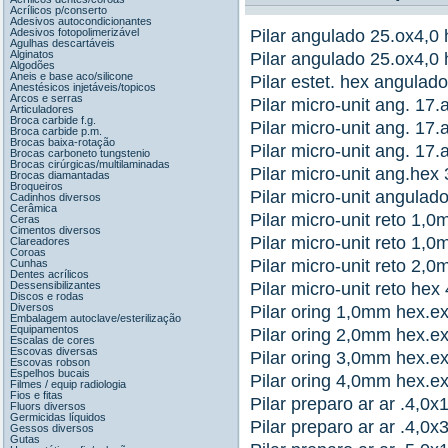
Acrílicos p/conserto
Adesivos autocondicionantes
Adesivos fotopolimerizável
Pilar angulado 25.ox4,0 
Agulhas descartáveis
Alginatos
Pilar angulado 25.ox4,0 
Algodões
Aneis e base aco/silicone
Pilar estet. hex angulado
Anestésicos injetáveis/topicos
Arcos e serras
Pilar micro-unit ang. 17.
Articuladores
Broca carbide f.g.
Pilar micro-unit ang. 17.
Broca carbide p.m.
Brocas baixa-rotação
Pilar micro-unit ang. 17.
Brocas carboneto tungstenio
Brocas cirúrgicas/multilaminadas
Pilar micro-unit ang.hex 
Brocas diamantadas
Broqueiros
Pilar micro-unit angulado
Cadinhos diversos
Cerâmica
Pilar micro-unit reto 1,0
Ceras
Cimentos diversos
Pilar micro-unit reto 1,0
Clareadores
Coroas
Pilar micro-unit reto 2,0
Cunhas
Dentes acrílicos
Dessensibilizantes
Pilar micro-unit reto hex
Discos e rodas
Diversos
Pilar oring 1,0mm hex.ex
Embalagem autoclave/esterilização
Equipamentos
Pilar oring 2,0mm hex.ex
Escalas de cores
Escovas diversas
Pilar oring 3,0mm hex.ex
Escovas robson
Espelhos bucais
Pilar oring 4,0mm hex.ex
Filmes / equip radiologia
Fios e fitas
Pilar preparo ar ar .4,0x
Fluors diversos
Germicidas líquidos
Pilar preparo ar ar .4,0x
Gessos diversos
Gutas