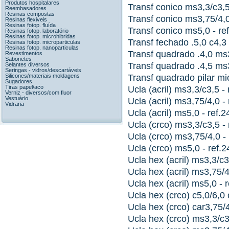
Produtos hospitalares
Transf conico ms3,3/c3,5
Reembasadores
Resinas compostas
Transf conico ms3,75/4,0
Resinas flexiveis
Resinas fotop. fluída
Transf conico ms5,0 - re
Resinas fotop. laboratório
Resinas fotop. microhibridas
Transf fechado .5,0 c4,3 
Resinas fotop. microparticulas
Resinas fotop. nanoparticulas
Transf quadrado .4,0 ms3
Revestimentos
Sabonetes
Transf quadrado .4,5 ms3
Selantes diversos
Seringas - vidros/descartáveis
Silicones/materiais moldagens
Transf quadrado pilar mic
Sugadores
Tiras papel/aco
Ucla (acril) ms3,3/c3,5 -
Verniz - diversos/com fluor
Vestuário
Ucla (acril) ms3,75/4,0 -
Vidraria
Ucla (acril) ms5,0 - ref.
Ucla (crco) ms3,3/c3,5 -
Ucla (crco) ms3,75/4,0 -
Ucla (crco) ms5,0 - ref.
Ucla hex (acril) ms3,3/c3
Ucla hex (acril) ms3,75/4
Ucla hex (acril) ms5,0 - 
Ucla hex (crco) c5,0/6,0 
Ucla hex (crco) car3,75/4
Ucla hex (crco) ms3,3/c3