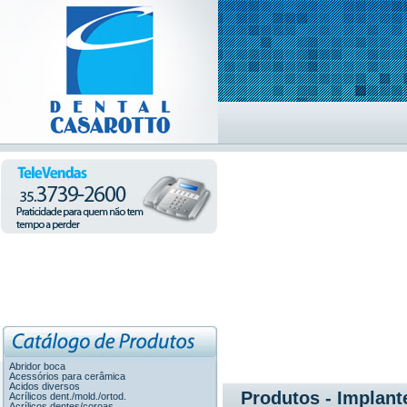
Abridor boca
Acessórios para cerâmica
Acidos diversos
Produtos - Implant
Acrílicos dent./mold./ortod.
Acrílicos dentes/coroas