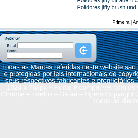
Polidores jiffy ultradent 
Polidores jiffy brush un
Primeira | A
E-mail
Senha
Todas as Marcas referidas neste website são
e protegidas por leis internacionais de copyr
seus respectivos fabricantes e proprietários.
1024 x 768px – Portal é compatível com os 
Chrome – Firefox – Safari – Opera Copyright 
Todos os direit