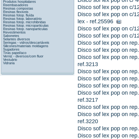
Disco sof lex pop on c/ 4
Produtos hospitalares
Reembasadores
Disco sof lex pop on c/1
Resinas compostas
Resinas flexiveis
Disco sof lex pop on c/12
Resinas fotop. fluída
Resinas fotop. laboratório
lex - ref.25596
Resinas fotop. microhibridas
Resinas fotop. microparticulas
Disco sof lex pop on c/
Resinas fotop. nanoparticulas
Revestimentos
Disco sof lex pop on c/1
Sabonetes
Selantes diversos
Disco sof lex pop on rep.
Seringas - vidros/descartáveis
Silicones/materiais moldagens
Disco sof lex pop on rep
Sugadores
Tiras papel/aco
Disco sof lex pop on rep.
Verniz - diversos/com fluor
Vestuário
Vidraria
ref.3213
Disco sof lex pop on rep.
Disco sof lex pop on rep.
Disco sof lex pop on rep
Disco sof lex pop on rep.
ref.3217
Disco sof lex pop on rep
Disco sof lex pop on rep
ref.3220
Disco sof lex pop on rep.
Disco sof lex pop on rep