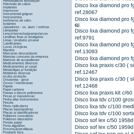
Hemostáticos fio/solução
Hidróxido de cálcio
Disco lixa diamond pro f
Implantes
Impressos
ref.28067
Instrumental golgran
Instrumentos
Disco lixa diamond pro 
Ionômeros de vidro
Isolantes
Jateadores - ox. alum. / esferas
Disco lixa diamond pro 
Lâmpadas
Lençol borracha/grampo/arcos
ref.9791
Limalhas finas p/ amalgama
Limas / produtos p/canal
Lubrificantes
Disco lixa diamond pro 
Luvas cirúrgicas
Mandris
ref.13093
Máscaras descartáveis
Materias consumo da empresa
Disco lixa diamond pro f
Matrizes de aco/poliester
Medicamentos diversos
Disco lixa praxis c/30 ( 
Medicamentos p/ canal
Metais/ligas p/ fundição
ref.12467
Moldeiras diversas
óculos proteção
Disco lixa praxis c/30 ( 
Ortodontia - geral
Ossos / membranas
ref.12468
Papeis
Papel carbono
Disco lixa praxis kit c/6
Pastas e blocos polimentos
Pecas p/ manutencao
Disco lixa tdv c/100 gro
Pedra afiar instrumentos
Pincéis
Disco lixa tdv c/100 med
Pinos radiculares
Placas base/godivas
Disco lixa tdv c/100 sort
Placas p/ plastificadoras
Polidores consultório
Polidores laboratório
Disco sof lex c/50 1958d 
Pontas papel
Porta algodões
Disco sof lex c/50 1959d 
Prevenção/profilaxia
Produtos fava