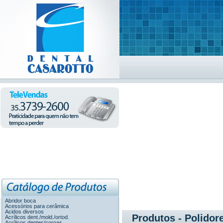
Abridor boca
Acessórios para cerâmica
Acidos diversos
Produtos - Polidor
Acrílicos dent./mold./ortod.
Acrílicos dentes/coroas