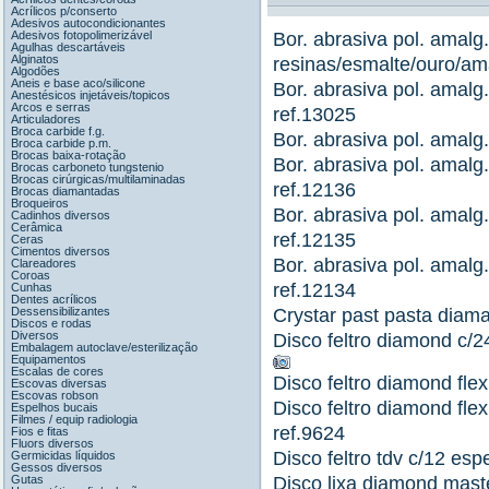
Acrílicos p/conserto
Adesivos autocondicionantes
Adesivos fotopolimerizável
Bor. abrasiva pol. amalg
Agulhas descartáveis
Alginatos
resinas/esmalte/ouro/am
Algodões
Aneis e base aco/silicone
Bor. abrasiva pol. amalg
Anestésicos injetáveis/topicos
Arcos e serras
ref.13025
Articuladores
Broca carbide f.g.
Bor. abrasiva pol. amalg
Broca carbide p.m.
Brocas baixa-rotação
Bor. abrasiva pol. amalg
Brocas carboneto tungstenio
Brocas cirúrgicas/multilaminadas
ref.12136
Brocas diamantadas
Broqueiros
Bor. abrasiva pol. amalg
Cadinhos diversos
Cerâmica
ref.12135
Ceras
Cimentos diversos
Bor. abrasiva pol. amalg
Clareadores
Coroas
ref.12134
Cunhas
Dentes acrílicos
Dessensibilizantes
Crystar past pasta diama
Discos e rodas
Diversos
Disco feltro diamond c/
Embalagem autoclave/esterilização
Equipamentos
Escalas de cores
Disco feltro diamond fl
Escovas diversas
Escovas robson
Disco feltro diamond flex
Espelhos bucais
Filmes / equip radiologia
ref.9624
Fios e fitas
Fluors diversos
Disco feltro tdv c/12 es
Germicidas líquidos
Gessos diversos
Gutas
Disco lixa diamond maste