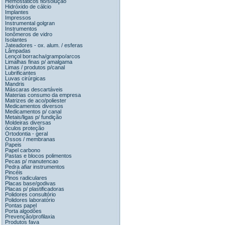
Hemostáticos fio/solução
Hidróxido de cálcio
Implantes
Impressos
Instrumental golgran
Instrumentos
Ionômeros de vidro
Isolantes
Jateadores - ox. alum. / esferas
Lâmpadas
Lençol borracha/grampo/arcos
Limalhas finas p/ amalgama
Limas / produtos p/canal
Lubrificantes
Luvas cirúrgicas
Mandris
Máscaras descartáveis
Materias consumo da empresa
Matrizes de aco/poliester
Medicamentos diversos
Medicamentos p/ canal
Metais/ligas p/ fundição
Moldeiras diversas
óculos proteção
Ortodontia - geral
Ossos / membranas
Papeis
Papel carbono
Pastas e blocos polimentos
Pecas p/ manutencao
Pedra afiar instrumentos
Pincéis
Pinos radiculares
Placas base/godivas
Placas p/ plastificadoras
Polidores consultório
Polidores laboratório
Pontas papel
Porta algodões
Prevenção/profilaxia
Produtos fava