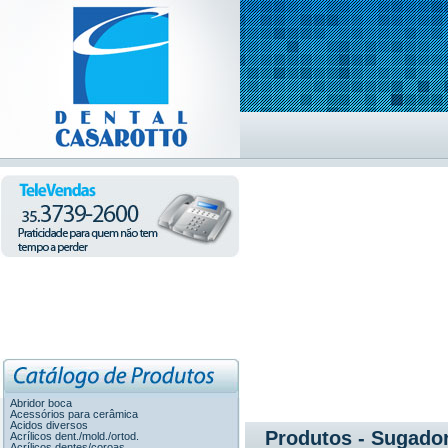
Abridor boca
Acessórios para cerâmica
Acidos diversos
Produtos - Sugado
Acrílicos dent./mold./ortod.
Acrílicos dentes/coroas