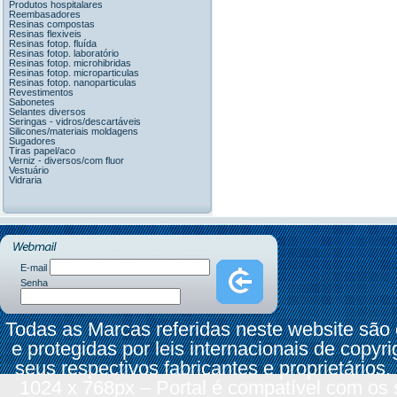
Produtos hospitalares
Reembasadores
Resinas compostas
Resinas flexiveis
Resinas fotop. fluída
Resinas fotop. laboratório
Resinas fotop. microhibridas
Resinas fotop. microparticulas
Resinas fotop. nanoparticulas
Revestimentos
Sabonetes
Selantes diversos
Seringas - vidros/descartáveis
Silicones/materiais moldagens
Sugadores
Tiras papel/aco
Verniz - diversos/com fluor
Vestuário
Vidraria
E-mail
Senha
Todas as Marcas referidas neste website são
e protegidas por leis internacionais de copyr
seus respectivos fabricantes e proprietários.
1024 x 768px – Portal é compatível com os 