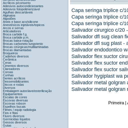
Acrílicos p/conserto
Adesivos autocondicionantes
Adesivos fotopolimerizável
Capa seringa triplice c/
Agulhas descartáveis
Alginatos
Capa seringa triplice c/
Algodões
Aneis e base aco/silicone
Capa seringa triplice c/
Anestésicos injetáveis/topicos
Arcos e serras
Salivador cirurgico c/20 
Articuladores
Broca carbide f.g.
Salivador dfl sug clean fi
Broca carbide p.m.
Brocas baixa-rotação
Salivador dfl sug plast - 
Brocas carboneto tungstenio
Brocas cirúrgicas/multilaminadas
Salivador endodontico w
Brocas diamantadas
Broqueiros
Salivador flex suctor cir
Cadinhos diversos
Cerâmica
Salivador flex suctor en
Ceras
Cimentos diversos
Salivador flex suctor sal
Clareadores
Coroas
Salivador hygiplast wa pc
Cunhas
Dentes acrílicos
Dessensibilizantes
Salivador metal golgran a
Discos e rodas
Diversos
Salivador metal golgran r
Embalagem autoclave/esterilização
Equipamentos
Escalas de cores
Escovas diversas
Primeira |
Escovas robson
Espelhos bucais
Filmes / equip radiologia
Fios e fitas
Fluors diversos
Germicidas líquidos
Gessos diversos
Gutas