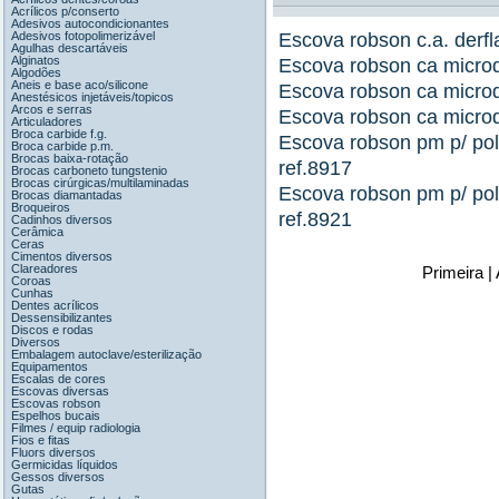
Acrílicos p/conserto
Adesivos autocondicionantes
Adesivos fotopolimerizável
Escova robson c.a. derfl
Agulhas descartáveis
Alginatos
Escova robson ca microdo
Algodões
Aneis e base aco/silicone
Escova robson ca microdo
Anestésicos injetáveis/topicos
Arcos e serras
Escova robson ca microdo
Articuladores
Broca carbide f.g.
Escova robson pm p/ poli
Broca carbide p.m.
Brocas baixa-rotação
ref.8917
Brocas carboneto tungstenio
Brocas cirúrgicas/multilaminadas
Escova robson pm p/ pol
Brocas diamantadas
Broqueiros
ref.8921
Cadinhos diversos
Cerâmica
Ceras
Cimentos diversos
Clareadores
Primeira |
Coroas
Cunhas
Dentes acrílicos
Dessensibilizantes
Discos e rodas
Diversos
Embalagem autoclave/esterilização
Equipamentos
Escalas de cores
Escovas diversas
Escovas robson
Espelhos bucais
Filmes / equip radiologia
Fios e fitas
Fluors diversos
Germicidas líquidos
Gessos diversos
Gutas