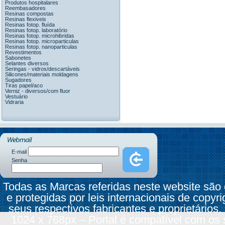
Produtos hospitalares
Reembasadores
Resinas compostas
Resinas flexiveis
Resinas fotop. fluída
Resinas fotop. laboratório
Resinas fotop. microhibridas
Resinas fotop. microparticulas
Resinas fotop. nanoparticulas
Revestimentos
Sabonetes
Selantes diversos
Seringas - vidros/descartáveis
Silicones/materiais moldagens
Sugadores
Tiras papel/aco
Verniz - diversos/com fluor
Vestuário
Vidraria
E-mail
Senha
Todas as Marcas referidas neste website são
e protegidas por leis internacionais de copyr
seus respectivos fabricantes e proprietários.
1024 x 768px – Portal é compatível com os 