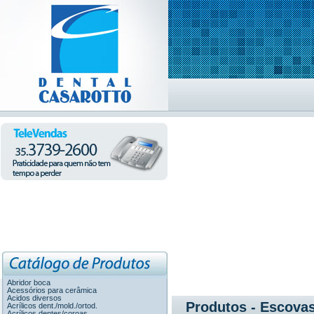
Abridor boca
Acessórios para cerâmica
Acidos diversos
Produtos - Escova
Acrílicos dent./mold./ortod.
Acrílicos dentes/coroas