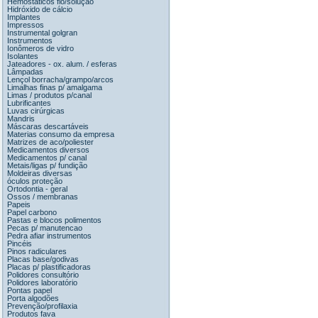
Hemostáticos fio/solução
Hidróxido de cálcio
Implantes
Impressos
Instrumental golgran
Instrumentos
Ionômeros de vidro
Isolantes
Jateadores - ox. alum. / esferas
Lâmpadas
Lençol borracha/grampo/arcos
Limalhas finas p/ amalgama
Limas / produtos p/canal
Lubrificantes
Luvas cirúrgicas
Mandris
Máscaras descartáveis
Materias consumo da empresa
Matrizes de aco/poliester
Medicamentos diversos
Medicamentos p/ canal
Metais/ligas p/ fundição
Moldeiras diversas
óculos proteção
Ortodontia - geral
Ossos / membranas
Papeis
Papel carbono
Pastas e blocos polimentos
Pecas p/ manutencao
Pedra afiar instrumentos
Pincéis
Pinos radiculares
Placas base/godivas
Placas p/ plastificadoras
Polidores consultório
Polidores laboratório
Pontas papel
Porta algodões
Prevenção/profilaxia
Produtos fava